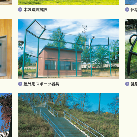
木製遊具施設
休
屋外用スポーツ器具
健